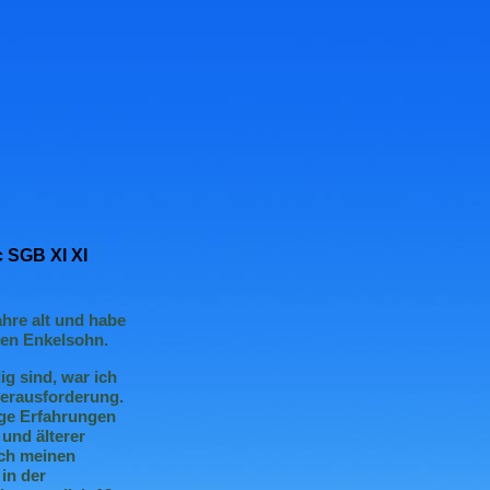
c SGB XI XI
ahre alt und habe
nen Enkelsohn.
ig sind, war ich
Herausforderung.
ige Erfahrungen
und älterer
ich meinen
in der