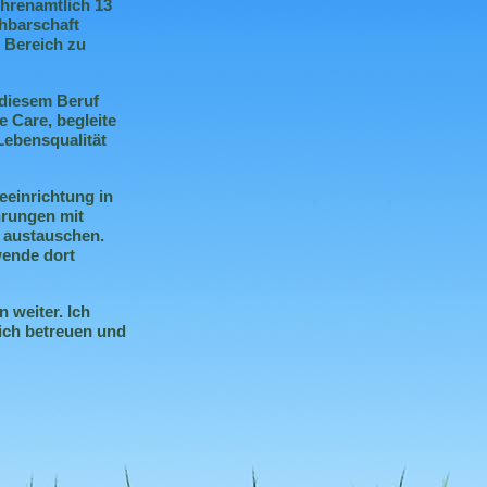
ehrenamtlich 13
chbarschaft
 Bereich zu
 diesem Beruf
e Care, begleite
Lebensqualität
eeinrichtung in
ahrungen mit
n austauschen.
wende dort
n weiter.
Ich
ich betreuen und