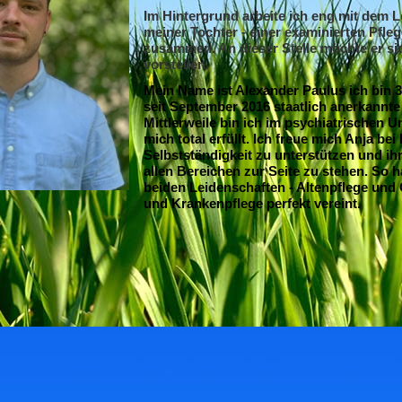
Im Hintergrund arbeite ich eng mit dem 
meiner Tochter - einer examinierten Pfleg
zusammen. An dieser Stelle möchte er si
vorstellen.
Mein Name ist Alexander Paulus ich bin 3
seit September 2016 staatlich anerkannte 
Mittlerweile bin ich im psychiatrischen U
mich total erfüllt. Ich freue mich Anja bei 
Selbstständigkeit zu unterstützen und ihr
allen Bereichen zur Seite zu stehen. So 
beiden Leidenschaften - Altenpflege und
und Krankenpflege perfekt vereint.