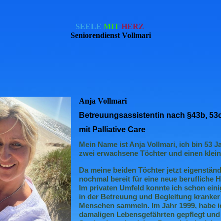
SEELE
MIT
HERZ
Seniorendienst Vollmari
Anja Vollmari
Betreuungsassistentin nach §43b, 53
mit Palliative Care
Mein Name ist Anja Vollmari, ich bin 53 J
zwei erwachsene Töchter und einen klei
Da meine beiden Töchter jetzt eigenständ
nochmal bereit für eine neue berufliche 
Im privaten Umfeld konnte ich schon ein
in der Betreuung und Begleitung kranker 
Menschen sammeln. Im Jahr 1999, habe 
damaligen Lebensgefährten gepflegt und 