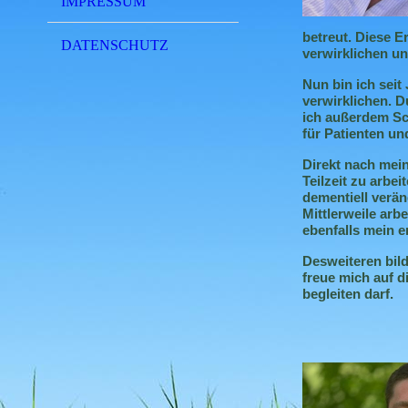
IMPRESSUM
betreut. Diese 
DATENSCHUTZ
verwirklichen und
Nun bin ich seit
verwirklichen. D
ich außerdem Sch
für Patienten un
Direkt nach mei
Teilzeit zu arbe
dementiell ver
Mittlerweile ar
ebenfalls mein 
Des
weiteren
bild
freue mich auf 
begleiten darf.