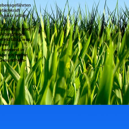
Lebensgefährten
efachkraft
ch kurz selber
3 Jahre alt und
Altenpfleger.
mfeld tätig, was
Ihrer
 beratend in
habe ich meine
 Gesundheits-