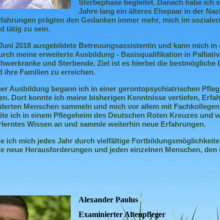
Sterbephase begleitet. Danach habe ich 
Jahre lang ein älteres Ehepaar in der Na
Erfahrungen prägten den Gedanken immer mehr, mich im sozialen
 tätig zu sein.
 Juni 2018 ausgebildete Betreuungsassistentin und kann mich in
urch meine erweiterte Ausbildung - Basisqualifikation in Palliativ
werkranke und Sterbende. Ziel ist es hierbei die bestmögliche 
d ihre Familien zu erreichen.
ner Ausbildung begann ich in einer
gerontopsychiatrischen
Pfleg
iten. Dort konnte ich meine bisherigen Kenntnisse vertiefen, Erf
änderten Menschen sammeln und mich
vor allem
mit Fachkollege
beite ich in einem Pflegeheim des Deutschen Roten Kreuzes und 
erlerntes Wissen an und sammle weiterhin neue Erfahrungen
.
e ich mich jedes Jahr durch vielfältige Fortbildungsmöglichkeite
die neue Herausforderungen und jeden einzelnen Menschen, den 
Alexander Paulus
Examinierter Altenpfleger